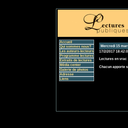
Accueil
Mercredi 15 mar
Qui sommes nous?
Les auteurs-lecteurs
17/2/2017 18:42:
Programme lectures
Lectures en vrac
Extraits de lectures
Média center
Chacun apporte s
Galerie de photos
Adresse
Liens