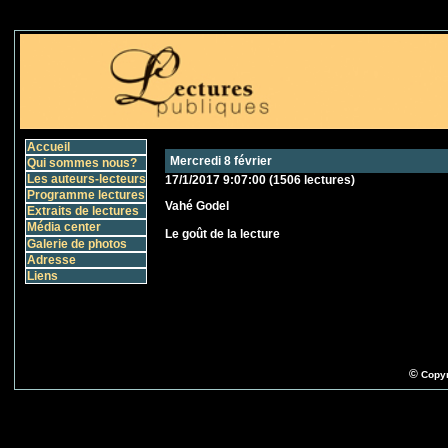
Accueil
Mercredi 8 février
Qui sommes nous?
Les auteurs-lecteurs
17/1/2017 9:07:00
(
1506 lectures
)
Programme lectures
Vahé Godel
Extraits de lectures
Média center
Le goût de la lecture
Galerie de photos
Adresse
Liens
©
Copyr