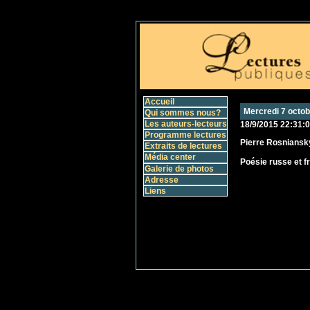
Accueil
Mercredi 7 octob
Qui sommes nous?
Les auteurs-lecteurs
18/9/2015 22:31:
Programme lectures
Pierre Rosniansk
Extraits de lectures
Média center
Poésie russe et f
Galerie de photos
Adresse
Liens