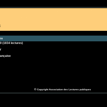
re
00
(
1834 lectures
)
y
rançaise
©
Copyright Association des Lectures publiques