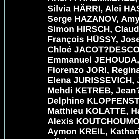
Silvia HÄRRI, Alei H
Serge HAZANOV, Amy
Simon HIRSCH, Claud
François HÜSSY, Jos
Chloé JACOT?DESCO
Emmanuel JEHOUDA,
Fiorenzo JORI, Regi
Elena JURISSEVICH,
Mehdi KETREB, Jean
Delphine KLOPFENST
Matthieu KOLATTE, 
Alexis KOUTCHOUMO
Aymon KREIL, Kathari