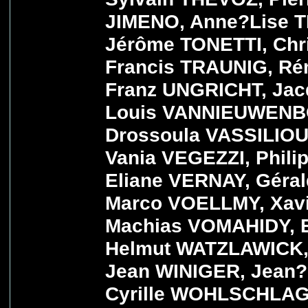
JIMENO, Anne?Lise 
Jérôme TONETTI, Chr
Francis TRAUNIG, R
Franz UNGRICHT, Jac
Louis VANNIEUWENBO
Drossoula VASSILIOU
Vania VEGEZZI, Phil
Eliane VERNAY, Géral
Marco VOELLMY, Xav
Machias VOMAHIDY, 
Helmut WATZLAWICK,
Jean WINIGER, Jean
Cyrille WOHLSCHLA