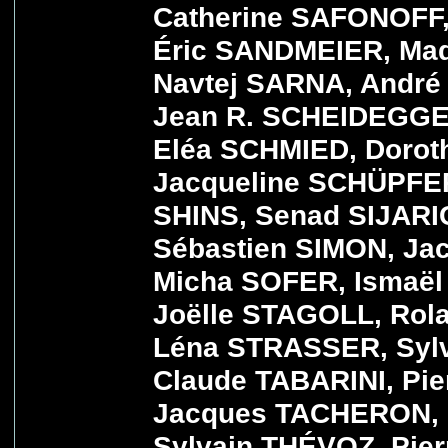
Catherine SAFONOFF
Éric SANDMEIER, Ma
Navtej SARNA, André
Jean R. SCHEIDEGGER
Eléa SCHMIED, Doro
Jacqueline SCHÜPFE
SHINS, Senad SIJARIC
Sébastien SIMON, Ja
Micha SOFER, Ismaë
Joëlle STAGOLL, Rol
Léna STRASSER, Syl
Claude TABARINI, Pie
Jacques TACHERON, 
Sylvain THÉVOZ, Pi