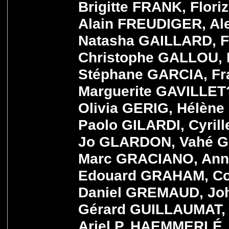
Brigitte FRANK, Flor
Alain FREUDIGER, Al
Natasha GAILLARD, F
Christophe GALLOU, 
Stéphane GARCIA, F
Marguerite GAVILLET
Olivia GERIG, Hélèn
Paolo GILARDI, Cyril
Jo GLARDON, Vahé GO
Marc GRACIANO, Ann?
Edouard GRAHAM, Co
Daniel GREMAUD, Joh
Gérard GUILLAUMAT, 
Ariel P. HAEMMERLÉ,