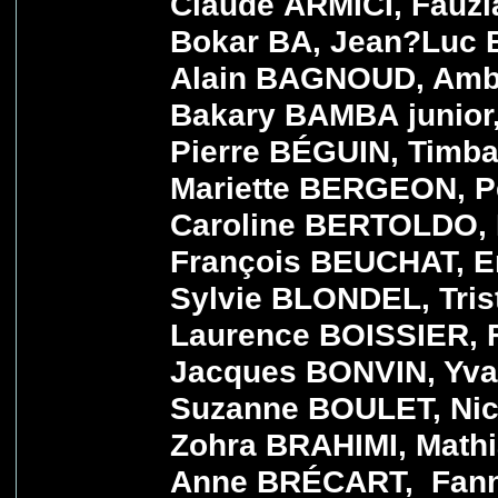
Claude ARMICI, Fauz
Bokar BA, Jean?Luc 
Alain BAGNOUD, Amb
Bakary BAMBA junior
Pierre BÉGUIN, Timb
Mariette BERGEON, P
Caroline BERTOLDO,
François BEUCHAT, E
Sylvie BLONDEL, Tri
Laurence BOISSIER, 
Jacques BONVIN, Yva
Suzanne BOULET, Nic
Zohra BRAHIMI, Math
Anne BRÉCART, Fann