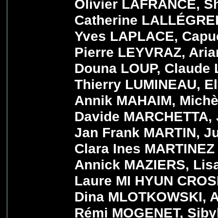
Olivier LAFRANCE, Sh
Catherine LALLÉGRER
Yves LAPLACE, Capu
Pierre LEYVRAZ, Ari
Douna LOUP, Claude 
Thierry LUMINEAU, E
Annik MAHAIM, Michè
Davide MARCHETTA,
Jan Frank MARTIN, J
Clara Ines MARTINEZ
Annick MAZIERS, Li
Laure MI HYUN CROSE
Dina MLOTKOWSKI, A
Rémi MOGENET, Sibyl