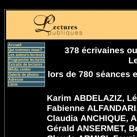
Accueil
378 écrivaines o
Qui sommes nous?
Les auteurs-lecteurs
L
Programme lectures
Extraits de lectures
Média center
lors de 780 séances e
Galerie de photos
Adresse
Liens
Karim ABDELAZIZ, L
Fabienne ALFANDARI
Claudia ANCHIQUE, A
Gérald ANSERMET, B